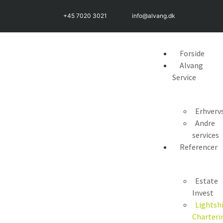
+45 7020 3021
info@alvang.dk
Forside
Alvang
Service
Erhverv
Andre
services
Referencer
Estate
Invest
Lightsh
Charteri